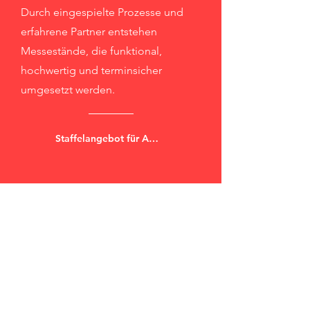
Durch eingespielte Prozesse und
erfahrene Partner entstehen
Messestände, die funktional,
hochwertig und terminsicher
umgesetzt werden.
Staffelangebot für Aussteller – Planungssicherheit für mehrere Messen