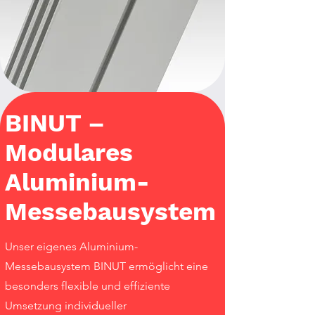
BINUT –
Modulares
Aluminium-
Messebausystem
Unser eigenes Aluminium-
Messebausystem BINUT ermöglicht eine
besonders flexible und effiziente
Umsetzung individueller