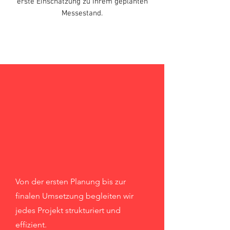
erste Einschätzung zu Ihrem geplanten
Messestand.
Jetzt
Messestand
europaweit
planen
Von der ersten Planung bis zur
finalen Umsetzung begleiten wir
jedes Projekt strukturiert und
effizient.