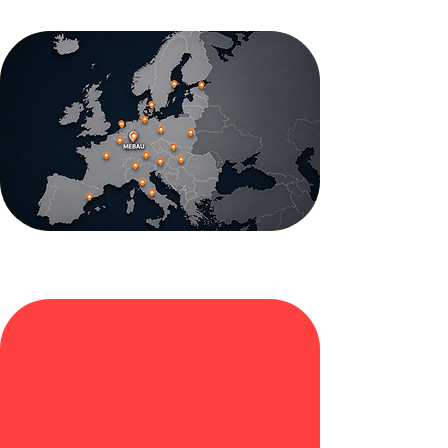
Einsatzorte – europaweit
MEBAU ist europaweit im Einsatz
und realisiert Messestandprojekte in
zahlreichen Städten und