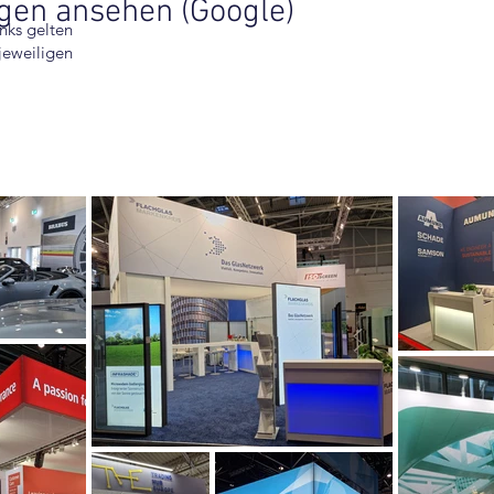
en ansehen (Google)
nks gelten
jeweiligen